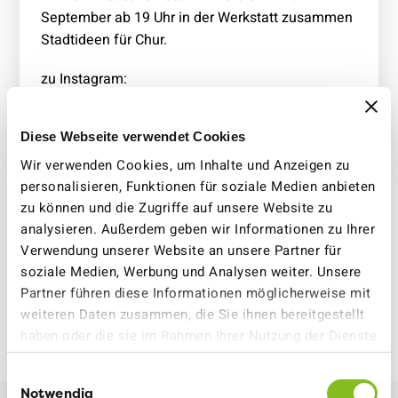
September ab 19 Uhr in der Werkstatt zusammen
Stadtideen für Chur.
zu Instagram:
https://www.instagram.com/p/DN8X96KjI9N/
Diese Webseite verwendet Cookies
Wir verwenden Cookies, um Inhalte und Anzeigen zu
personalisieren, Funktionen für soziale Medien anbieten
zu können und die Zugriffe auf unsere Website zu
Sektionen
Graubünden
Stadtideen NOW
analysieren. Außerdem geben wir Informationen zu Ihrer
Verwendung unserer Website an unsere Partner für
soziale Medien, Werbung und Analysen weiter. Unsere
Partner führen diese Informationen möglicherweise mit
weiteren Daten zusammen, die Sie ihnen bereitgestellt
VCS GRAUBÜNDEN
29. AUGUST 2025
haben oder die sie im Rahmen Ihrer Nutzung der Dienste
gesammelt haben.
Einwilligungsauswahl
Notwendig