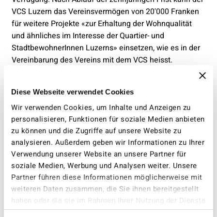
VCS Luzern das Vereinsvermögen von 20'000 Franken
für weitere Projekte «zur Erhaltung der Wohnqualität
und ähnliches im Interesse der Quartier- und
StadtbewohnerInnen Luzerns» einsetzen, wie es in der
Vereinbarung des Vereins mit dem VCS heisst.
«Mit dieser Lösung können wir unser Ziel, die
Diese Webseite verwendet Cookies
Verhinderung eines Parkhauses Musegg, langfristig und
personen-unabhängig sicherstellen», sagt Hansjörg
Wir verwenden Cookies, um Inhalte und Anzeigen zu
Kaufmann, Co-Präsident des Vereins gegen das
personalisieren, Funktionen für soziale Medien anbieten
Parkhaus Musegg. Der Verein hat sich an der
zu können und die Zugriffe auf unsere Website zu
Generalversammlung vom April 2024 formell aufgelöst,
analysieren. Außerdem geben wir Informationen zu Ihrer
vor wenigen Tagen konnte die Vereinbarung mit dem
Verwendung unserer Website an unsere Partner für
soziale Medien, Werbung und Analysen weiter. Unsere
VCS Luzern unterzeichnet werden. Der VCS freut sich
Partner führen diese Informationen möglicherweise mit
über die Schenkung des Vereins, zumal die Ziele des
weiteren Daten zusammen, die Sie ihnen bereitgestellt
Vereins deckungsgleich sind mit jenen des VCS: «Der
haben oder die sie im Rahmen Ihrer Nutzung der Dienste
VCS Luzern engagiert sich für eine lebenswerte Stadt»,
gesammelt haben.
sagt Michael Töngi, Präsident des VCS Luzern. «Dazu