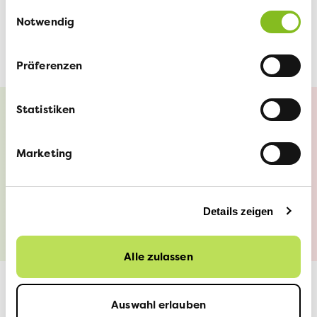
Einwilligungsauswahl
gehört die Reduktion des Autoverkehrs – ein neues
Notwendig
Parkhaus in der Innenstadt stünde diesen Zielen im
Weg.»
Präferenzen
Statistiken
Webseite des Vereins
Marketing
gegen das Parkhaus
Musegg
Details zeigen
Alle zulassen
Auswahl erlauben
VCS LUZERN
4. SEPTEMBER 2024