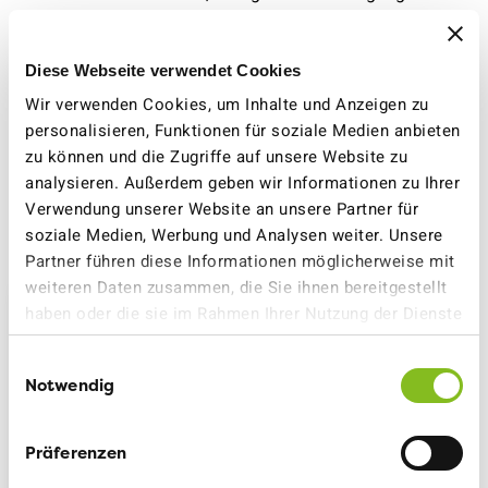
Bremsvorgänge, bessere Kommunikation zwischen den
Verkehrsteilnehmenden, weniger grosse
Diese Webseite verwendet Cookies
Geschwindigkeitsunterschiede und geringere
Sicherheitsabstände sorgen für besseren und
Wir verwenden Cookies, um Inhalte und Anzeigen zu
gleichmässigeren Fluss des (Auto-) Verkehrs.
personalisieren, Funktionen für soziale Medien anbieten
zu können und die Zugriffe auf unsere Website zu
analysieren. Außerdem geben wir Informationen zu Ihrer
Überzeugt?
Verwendung unserer Website an unsere Partner für
soziale Medien, Werbung und Analysen weiter. Unsere
Partner führen diese Informationen möglicherweise mit
weiteren Daten zusammen, die Sie ihnen bereitgestellt
haben oder die sie im Rahmen Ihrer Nutzung der Dienste
Erfahre mehr zu Tempo
gesammelt haben.
30
Einwilligungsauswahl
Notwendig
Präferenzen
auf der Verbandsseite