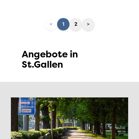
<
1
2
>
Angebote in
St.Gallen