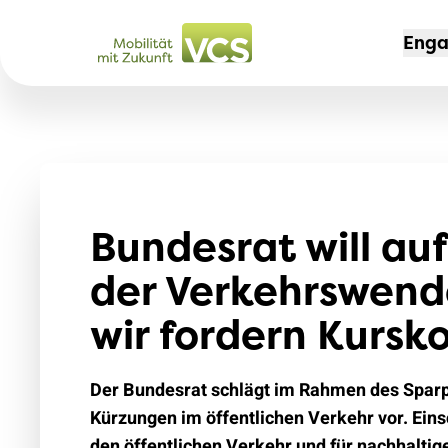
Eng
KAM
MIT
DER
Nei
Mit
Port
Aut
Bundesrat will au
Mit
Te
Aus
Rei
Job
der Verkehrswend
Tem
VCS
jun
wir fordern Kursk
Leb
Sek
204
Der Bundesrat schlägt im Rahmen des Spar
Erfo
Sch
Kürzungen im öffentlichen Verkehr vor. Einsc
Zug 
den öffentlichen Verkehr und für nachhaltig