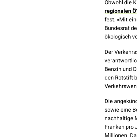
Obwohl die K
regionalen Ö
fest. «Mit ei
Bundesrat de
ökologisch vö
Der Verkehrss
verantwortlic
Benzin und Di
den Rotstift
Verkehrswen
Die angekünd
sowie eine Be
nachhaltige 
Franken pro 
Millionen. Da