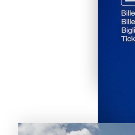
Für einen
braucht 
und berec
dass all
Billett k
Preise ge
Meh