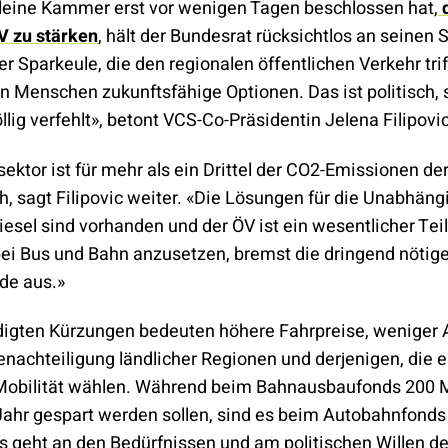
leine Kammer erst vor wenigen Tagen beschlossen hat,
V zu stärken
, hält der Bundesrat rücksichtlos an seinen
ner Sparkeule, die den regionalen öffentlichen Verkehr tri
n Menschen zukunftsfähige Optionen. Das ist politisch, 
llig verfehlt», betont VCS-Co-Präsidentin Jelena Filipovic
ektor ist für mehr als ein Drittel der CO2-Emissionen d
h, sagt Filipovic weiter. «Die Lösungen für die Unabhäng
esel sind vorhanden und der ÖV ist ein wesentlicher Teil
 bei Bus und Bahn anzusetzen, bremst die dringend nötig
de aus.»
igten Kürzungen bedeuten höhere Fahrpreise, weniger 
nachteiligung ländlicher Regionen und derjenigen, die e
Mobilität wählen. Während beim Bahnausbaufonds 200 M
Jahr gespart werden sollen, sind es beim Autobahnfonds
s geht an den Bedürfnissen und am politischen Willen de