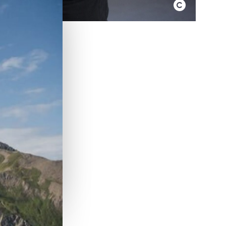
nt des
. Wir
aktive
renbus,
l Natur
 Alpin.