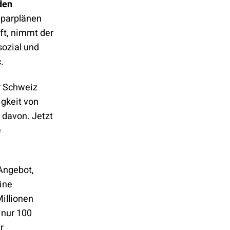
den
 Sparplänen
fft, nimmt der
sozial und
.
er Schweiz
igkeit von
 davon. Jetzt
e
Angebot,
ine
illionen
 nur 100
r