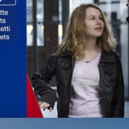
 einfach zugänglichen öffentlichen Verkehr
es neben einem gut ausgebauten Netz faire
henbare Tarife. Der VCS setzt sich dafür ein,
e Bevölkerungsgruppen einfach zu ihrem
ommen müssen und dass für alle die gleichen
lten.
r erfahren