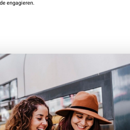
de engagieren.
Zug statt Flug
Die Luftfahrt ist der grösste Treiber für die
Klimaerwärmung. Dabei sind die meisten
europäischen Städte einfach mit dem Zug er