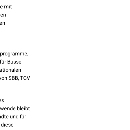
e mit
den
ten
eprogramme,
 für Busse
ationalen
 von SBB, TGV
es
swende bleibt
ädte und für
 diese