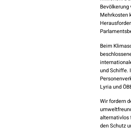
Bevölkerung 
Mehrkosten kä
Herausforder
Parlamentsbe
Beim Klimasc
beschlossen
internationa
und Schiffe. 
Personenverk
Lyria und ÖBB
Wir fordern 
umweltfreund
alternativlos
den Schutz u