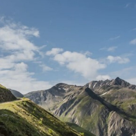
Freizeitverkehr
Der Freizeitverkehr verursacht über 40 Proze
Gesamtverkehrsaufkommens in der Schweiz
unterstützen deshalb Angebote, die eine attr
Alternative zum Auto bieten. Sei es zur
Schneeschuhwanderung mit dem Schneetou
zu den Naturpärken der Schweiz mit Fahrtzie
oder zur Wanderung in die Berge mit dem Bus
Mehr erfahren