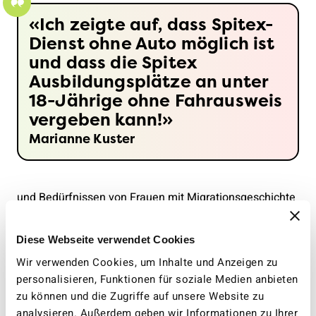
Ich zeigte auf, dass Spitex-
Dienst ohne Auto möglich ist
und dass die Spitex
Ausbildungsplätze an unter
18-Jährige ohne Fahrausweis
vergeben kann!
Marianne Kuster
und Bedürfnissen von Frauen mit Migrationsgeschichte
befasst – mit besonderem Fokus auf das Velofahren.
Der Abschlussbericht verweist ebenfalls auf die
Diese Webseite verwendet Cookies
Wichtigkeit von Vorbildern. Die befragten Frauen
Wir verwenden Cookies, um Inhalte und Anzeigen zu
sorgten sich, von anderen beobachtet zu werden und
personalisieren, Funktionen für soziale Medien anbieten
zum Gesprächsthema zu werden. «‹Role Models›
zu können und die Zugriffe auf unsere Website zu
könnten das stereotype Bild des Velofahrens
analysieren. Außerdem geben wir Informationen zu Ihrer